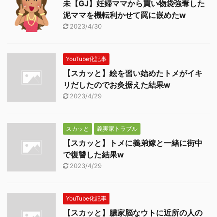
未【GJ】妊婦ママから買い物袋強奪した
泥ママを機転利かせて罠に嵌めたw
2023/4/30
YouTube化記事
【スカッと】絵を習い始めたトメがイキ
リだしたのでお灸据えた結果w
2023/4/29
スカッと
義実家トラブル
【スカッと】トメに義弟嫁と一緒に街中
で復讐した結果w
2023/4/29
YouTube化記事
【スカッと】膿家脳なウトに近所の人の