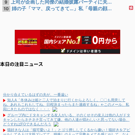
上司が企画した同僚の結婚披露パーティに夫...
9
姉の子「ママ、戻ってきて…」私「母親の顔...
10
本日の注目ニュース
分かり合えているはずの夫が、一番遠い
知人A「冬休みは姫と二人で泊まりに行くからよろしく。〇〇も用意して
ね。あれもこれもしてね。日程決まったらまた連絡するね」←このメール、私
宛にきたものではなく・・・
グループ内にドタキャンする友人がいる。そのくせその友人は他の人がドタ
キャンしたらネチネチ言ってきて嫌。他の人達が煩わしいと思ってない場合、
どうすればFOできるんだろう
猫好きな人は「猫可愛いよ！」とゴリ押ししてくるから嫌い！猫好きをアピ
ールしてる人は大抵ズレてて、猫推しの人って宗教キメてる感じがして、なん