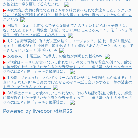
か他とは一線を画してるんだよね…
4歳の娘が大切に育ててたおじぎ草を猫に食べられて大泣きした。シクシク
泣いてる娘が不憫すぎるけど、植物を大事にする子に育ってくれたのは嬉しい
ことだね
同級生「なぁ、お前なんでそんな怯えてんの？」いじめられっ子俺「な、
な、なんだよぉ！」同級生「お前、でかい声出せんじゃん＾＾」俺「へ？」同
級生「何があったか話してみろ！」→
1/2【自衛隊実録】俺「ガス室体験？ヨユージャン？」(あれ…目が！目があ
ぁぁ！！鼻水がぁ！)→班長「歌を歌え！！」俺ら「あんなこーといいなぁ！で
ーきたらいいなー！(半ギレ)」→
文春さん、中居正広「性暴力」の全貌が判明した模様ww
2/3嫁はケーキしか食べないし作れない。そのうち嫁が貧血で倒れて、嫁父
に俺が殴られた→俺「だから肉とか野菜食えって！」嫁「嫌いなものを食べさ
せるのはDV」俺「」→キチ修羅場に。
1/3俺「ヴォエェ!」「ハンドクリームの匂いがついた刺身なんか食えるか！
臭い！」なぜ匂いを自身につけたがるのか？→話し合いをすると、嫁の過去の
トラウマがそうさせていた…
3/3嫁はケーキしか食べないし作れない。そのうち嫁が貧血で倒れて、嫁父
に俺が殴られた→俺「だから肉とか野菜食えって！」嫁「嫌いなものを食べさ
せるのはDV」俺「」→キチ修羅場に。
Powered by livedoor 相互RSS