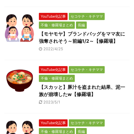
YouTube化記事
セコケチ・キチママ
不倫・修羅場まとめ
長編
【モヤモヤ】ブランドバッグをママ友に
強奪されそう～前編1/2～【修羅場】
2022/4/25
YouTube化記事
セコケチ・キチママ
不倫・修羅場まとめ
【スカッと】豚汁を盗まれた結果、泥一
族が崩壊したw【修羅場】
2023/5/1
YouTube化記事
セコケチ・キチママ
不倫・修羅場まとめ
長編