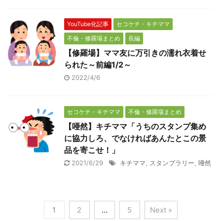
YouTube化記事
セコケチ・キチママ
不倫・修羅場まとめ
長編
【修羅場】ママ友に万引きの濡れ衣着せ
られた～前編1/2～
2022/4/6
セコケチ・キチママ
不倫・修羅場まとめ
【唖然】キチママ「うちのスタンプ集め
に協力しろ、でなければあんたとこの景
品を寄こせ！」
2021/6/29
キチママ
,
スタンプラリー
,
唖然
1
2
…
5
Next »