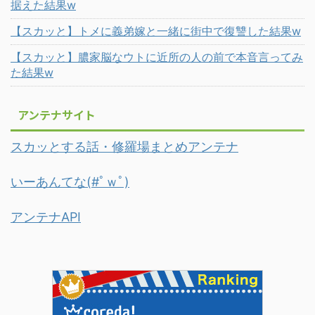
据えた結果w
【スカッと】トメに義弟嫁と一緒に街中で復讐した結果w
【スカッと】膿家脳なウトに近所の人の前で本音言ってみ
た結果w
アンテナサイト
スカッとする話・修羅場まとめアンテナ
いーあんてな(#ﾟｗﾟ)
アンテナAPI