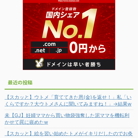
最近の投稿
【スカッと】ウトメ「育ててきた恩(金)を返せ！」私「い
くらですか？大ウトメさんに聞いてみますね！」→結果w
未【GJ】妊婦ママから買い物袋強奪した泥ママを機転利
かせて罠に嵌めたw
【スカッと】絵を習い始めたトメがイキリだしたのでお灸