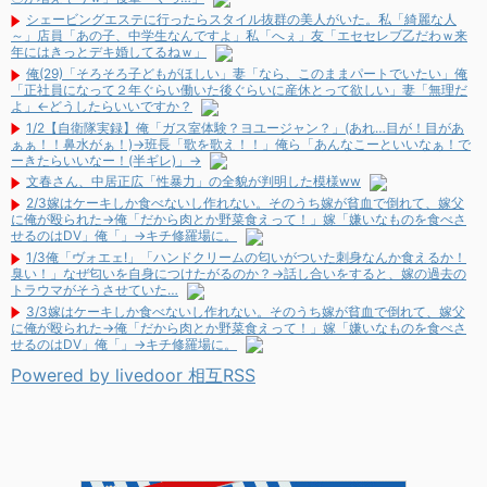
シェービングエステに行ったらスタイル抜群の美人がいた。私「綺麗な人
～」店員「あの子、中学生なんですよ」私「へぇ」友「エセセレブ乙だわｗ来
年にはきっとデキ婚してるねｗ」
俺(29)「そろそろ子どもがほしい」妻「なら、このままパートでいたい」俺
「正社員になって２年ぐらい働いた後ぐらいに産休とって欲しい」妻「無理だ
よ」←どうしたらいいですか？
1/2【自衛隊実録】俺「ガス室体験？ヨユージャン？」(あれ…目が！目があ
ぁぁ！！鼻水がぁ！)→班長「歌を歌え！！」俺ら「あんなこーといいなぁ！で
ーきたらいいなー！(半ギレ)」→
文春さん、中居正広「性暴力」の全貌が判明した模様ww
2/3嫁はケーキしか食べないし作れない。そのうち嫁が貧血で倒れて、嫁父
に俺が殴られた→俺「だから肉とか野菜食えって！」嫁「嫌いなものを食べさ
せるのはDV」俺「」→キチ修羅場に。
1/3俺「ヴォエェ!」「ハンドクリームの匂いがついた刺身なんか食えるか！
臭い！」なぜ匂いを自身につけたがるのか？→話し合いをすると、嫁の過去の
トラウマがそうさせていた…
3/3嫁はケーキしか食べないし作れない。そのうち嫁が貧血で倒れて、嫁父
に俺が殴られた→俺「だから肉とか野菜食えって！」嫁「嫌いなものを食べさ
せるのはDV」俺「」→キチ修羅場に。
Powered by livedoor 相互RSS