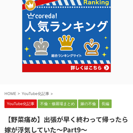
HOME
>
YouTube化記事
>
YouTube化記事
不倫・修羅場まとめ
嫁の不倫
長編
【野菜痛め】出張が早く終わって帰ったら
嫁が浮気していた～Part9～