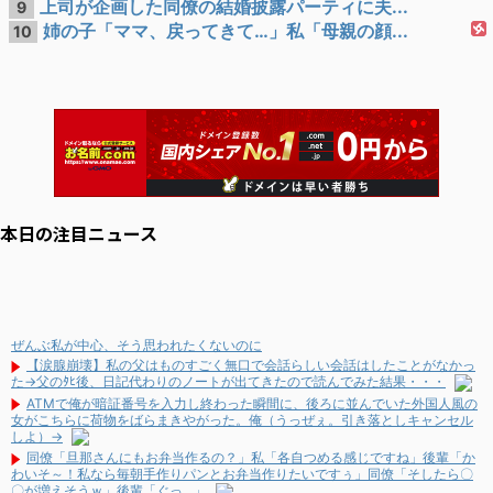
上司が企画した同僚の結婚披露パーティに夫...
9
姉の子「ママ、戻ってきて…」私「母親の顔...
10
本日の注目ニュース
ぜんぶ私が中心、そう思われたくないのに
【涙腺崩壊】私の父はものすごく無口で会話らしい会話はしたことがなかっ
た→父のﾀﾋ後、日記代わりのノートが出てきたので読んでみた結果・・・
ATMで俺が暗証番号を入力し終わった瞬間に、後ろに並んでいた外国人風の
女がこちらに荷物をばらまきやがった。俺（うっぜぇ。引き落としキャンセル
しよ）→
同僚「旦那さんにもお弁当作るの？」私「各自つめる感じですね」後輩「か
わいそ～！私なら毎朝手作りパンとお弁当作りたいですぅ」同僚「そしたら〇
〇が増えそうｗ」後輩「ぐっ…」