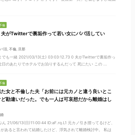
不倫
夫がTwitterで裏垢作って若い女にパパ活してい
パ活
,
不倫
,
旦那
一緒 2021/03/13(土) 03:03:12.73 0 夫がTwitterで裏垢作っ
日のあたりでホテルでお泊りするんだって 死にたい この ...
不倫
似た女と不倫した夫「お前には元カノと違う良いとこ
けど勘違いだった。でも一人は可哀想だから離婚はし
婚
21/06/13(日)11:00:44 ID:aF.rq.L1 元カノ引き摺ってるけど、
があると言われて結婚したけど、浮気されて離婚検討中。 私は