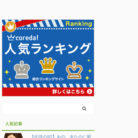
人気記事
【伝説の92】あの、女なのに慰