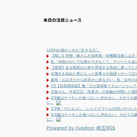
本日の注目ニュース
1420gの娘がくれた“生きる力”。
【報い】同僚「嫁さんが自然食・有機農法食にはま
私「持病のせいで仕事ができなくて、アパートを追い
【復讐】ある職業の人材を育成する高校に通ってた
共働きを始めた妻にもっと家事その他諸々やってほ
義母「お正月だから顔見せに来なさい」私「去年の
1/2【自衛隊実録】俺「ガス室体験？ヨユージャン
文春さん、中居正広「性暴力」の全貌が判明した模
2/3嫁はケーキしか食べないし作れない。そのうち
に。
1/3俺「ヴォエェ!」「ハンドクリームの匂いがつ
3/3嫁はケーキしか食べないし作れない。そのうち
に。
Powered by livedoor 相互RSS