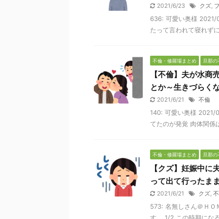
2021/6/23
クズ
,
636: 可愛い奥様 2021/
たって言われて寝れずに
不倫・修羅場まとめ
旦那の
【不倫】夫が水商
とか～生きづらく
2021/6/21
不倫
140: 可愛い奥様 2021/
てたのが発覚 肉体関係は
不倫・修羅場まとめ
旦那の
【クズ】妊娠中に
って出て行ったまま
2021/6/21
クズ
,
不
573: 名無しさん＠ＨＯＭＥ
す。 1/2 この時期