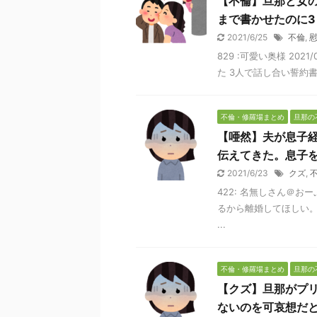
【不倫】旦那と女
まで書かせたのに3
2021/6/25
不倫
,
829 :可愛い奥様 2021/
た 3人で話し合い誓約書
不倫・修羅場まとめ
旦那の
【唖然】夫が息子
伝えてきた。息子
2021/6/23
クズ
,
422: 名無しさん＠おーぷん 
るから離婚してほしい。
...
不倫・修羅場まとめ
旦那の
【クズ】旦那がプ
ないのを可哀想だ