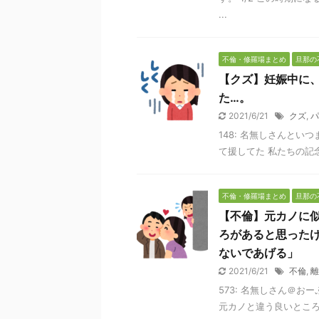
...
不倫・修羅場まとめ
旦那の
【クズ】妊娠中に、
た…。
2021/6/21
クズ
,
パ
148: 名無しさんといつまでも
て援してた 私たちの記念
不倫・修羅場まとめ
旦那の
【不倫】元カノに
ろがあると思った
ないであげる」
2021/6/21
不倫
,
離
573: 名無しさん＠おーぷん 
元カノと違う良いところ