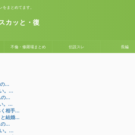
いスレをまとめてます。
。
スカッと・復
不倫・修羅場まとめ
伝説スレ
長編
...
。...
...
。...
相手...
結婚...
...
。...