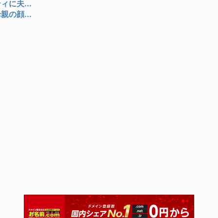
に夫...
の顔...