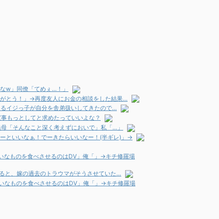
なw」同僚「てめぇ…！」
りがとう！」→再度友人にお金の相談をした結果…
るイジっ子が自分を舎弟扱いしてきたので…
家事もっとしてと求めたっていいよな？
義母「そんなこと深く考えずにおいで」私「…」
ーといいなぁ！でーきたらいいなー！(半ギレ)」→
いなものを食べさせるのはDV」俺「」→キチ修羅場
すると、嫁の過去のトラウマがそうさせていた…
いなものを食べさせるのはDV」俺「」→キチ修羅場