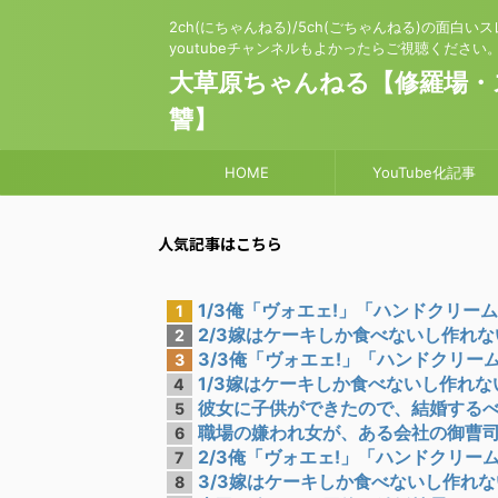
2ch(にちゃんねる)/5ch(ごちゃんねる)の面白
youtubeチャンネルもよかったらご視聴ください
大草原ちゃんねる【修羅場・
讐】
HOME
YouTube化記事
人気記事はこちら
1/3俺「ヴォエェ!」「ハンドクリームの
1
2/3嫁はケーキしか食べないし作れない
2
3/3俺「ヴォエェ!」「ハンドクリームの
3
1/3嫁はケーキしか食べないし作れない
4
彼女に子供ができたので、結婚するべく
5
職場の嫌われ女が、ある会社の御曹司と
6
2/3俺「ヴォエェ!」「ハンドクリームの
7
3/3嫁はケーキしか食べないし作れない
8