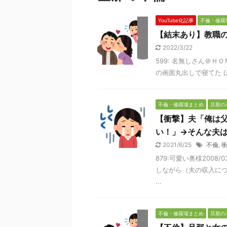
YouTube化記事
不倫・修羅
【結末あり】教職
2022/3/22
599: 名無しさん＠ＨＯＭＥ 
の画面丸出しで寝てた ほ
不倫・修羅場まとめ
旦那の
【衝撃】夫「俺は
い！」→そんな夫
2021/6/25
不倫
,
879:可愛い奥様2008/0
しながら（夫の収入につ
...
不倫・修羅場まとめ
旦那の