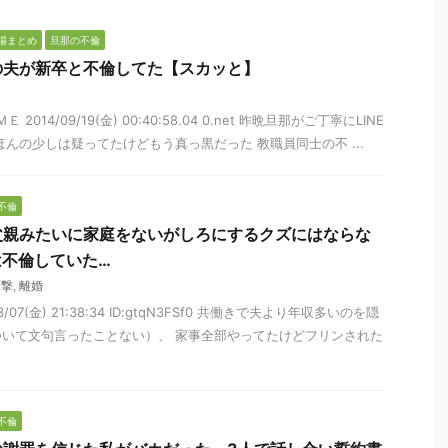
場まとめ
旦那の不倫
の夫が新卒と不倫してた【スカッと】
2014/09/19(金) 00:40:58.04 0.net 昨晩旦那がご丁寧にLINE
んの少しは疑ってたけどもう真っ黒だった 教職員同士の不 ...
不倫
父親みたいに家庭をないがしろにするクズにはならな
は不倫していた…
衝撃
,
離婚
3/07(金) 21:38:34 ID:gtqN3FSf0 共働きで夫より年収多いのを隠
いて文句言ったことない）、 家事全部やってたけどフリンされた
不倫