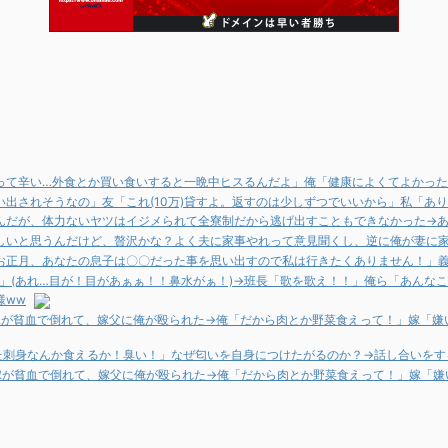
って辛い…外食とか買い食いすると一晩中ヒスるんだよ」俺「健康によくてよかった
出されそうなの」友「これ(10万)貸すよ。返すのは少しずつでいいから」私「あ
んだが、体力ないヤツはイジメられて全寮制だから逃げ出すこともできなかった→あ
しいと思うんだけど、贅沢かな？よく夫に家事やれって意見聞くし、逆に俺が妻に
お正月、あなたの息子は〇〇だった事を思い出すので私は行きたくありません！」
？」(あれ…目が！目があぁぁ！！鼻水がぁ！)→班長「歌を歌え！！」俺ら「あんなこ
様ww
嫁が貧血で倒れて、嫁父に俺が殴られた→俺「だから肉とか野菜食えって！」嫁「嫌
いた刺身なんか食えるか！臭い！」なぜ匂いを自身につけたがるのか？→話し合いを
嫁が貧血で倒れて、嫁父に俺が殴られた→俺「だから肉とか野菜食えって！」嫁「嫌