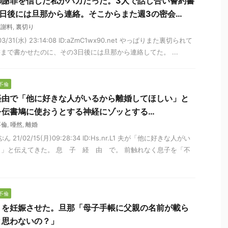
の謝罪を信じた私がバカだった。3人で話し合い誓約書
日後には旦那から連絡。そこからまた週3の密会…
慰謝料
,
裏切り
03/31(水) 23:14:08 ID:aZmC1wx90.net やっぱりまた裏切られて
まで書かせたのに、その3日後には旦那から連絡してた。 ...
不倫
経由で「他に好きな人がいるから離婚してほしい」と
を伝書鳩に使おうとする神経にゾッとする…
不倫
,
唖然
,
離婚
21/02/15(月)09:28:34 ID:Hs.nr.L1 夫が「他に好きな人がい
」と伝えてきた。 息 子 経 由 で。 前触れなく息子を「不
不倫
リを妊娠させた。旦那「母子手帳に父親の名前が載ら
と思わないの？」