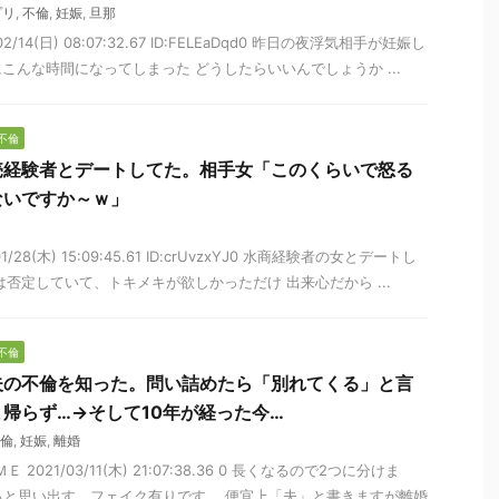
プリ
,
不倫
,
妊娠
,
旦那
02/14(日) 08:07:32.67 ID:FELEaDqd0 昨日の夜浮気相手が妊娠し
こんな時間になってしまった どうしたらいいんでしょうか ...
不倫
売経験者とデートしてた。相手女「このくらいで怒る
ないですか～ｗ」
01/28(木) 15:09:45.61 ID:crUvzxYJ0 水商経験者の女とデートし
否定していて、トキメキが欲しかっただけ 出来心だから ...
不倫
夫の不倫を知った。問い詰めたら「別れてくる」と言
帰らず…→そして10年が経った今…
倫
,
妊娠
,
離婚
 2021/03/11(木) 21:07:38.36 0 長くなるので2つに分けま
になると思い出す。フェイク有りです。 便宜上「夫」と書きますが離婚