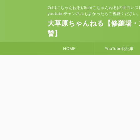
2ch(にちゃんねる)/5ch(ごちゃんねる)の面白
youtubeチャンネルもよかったらご視聴ください
大草原ちゃんねる【修羅場・
讐】
HOME
YouTube化記事