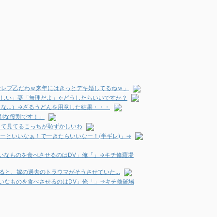
セレブ乙だわｗ来年にはきっとデキ婚してるねｗ」
欲しい」妻「無理だよ」←どうしたらいいですか？
な…）→ざるうどんを用意した結果・・・
別な役割です！」
くて見てるこっちが恥ずかしいわ
ーといいなぁ！でーきたらいいなー！(半ギレ)」→
いなものを食べさせるのはDV」俺「」→キチ修羅場
すると、嫁の過去のトラウマがそうさせていた…
いなものを食べさせるのはDV」俺「」→キチ修羅場