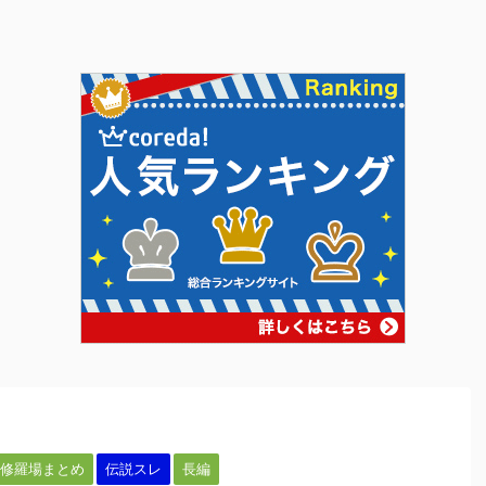
修羅場まとめ
伝説スレ
長編