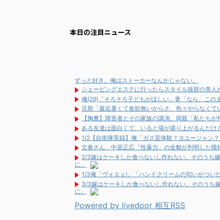
本日の注目ニュース
ずっと好き。俺はストーカーなんかじゃない。
シェービングエステに行ったらスタイル抜群の美人
俺(29)「そろそろ子どもがほしい」妻「なら、こ
旦那「最近暑くて食欲無いからさ、色々やらなくて
【胸糞】障害者とその家族の講演。両親「私たちがﾀ
ある友達は面白くて、いると場が盛り上がるんだけ
1/2【自衛隊実録】俺「ガス室体験？ヨユージャン
文春さん、中居正広「性暴力」の全貌が判明した模
2/3嫁はケーキしか食べないし作れない。そのうち
に。
1/3俺「ヴォエェ!」「ハンドクリームの匂いがつ
3/3嫁はケーキしか食べないし作れない。そのうち
に。
Powered by livedoor 相互RSS