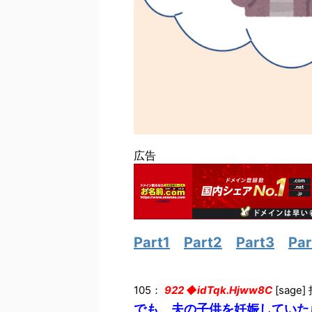
広告
Part1
Part2
Part3
Par
105：
922 ◆idTqk.Hjww8C
[sage] 
でも、夫の子供を妊娠していた