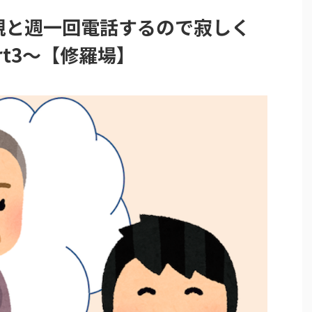
が親と週一回電話するので寂しく
rt3〜【修羅場】