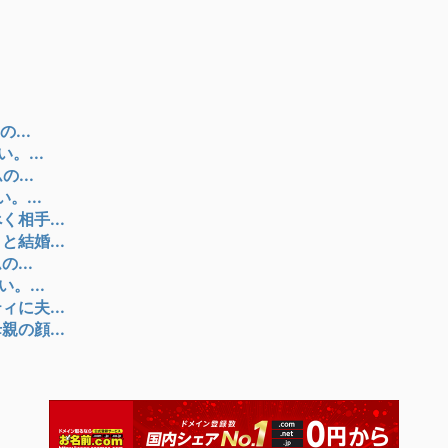
...
。...
...
。...
相手...
結婚...
...
。...
に夫...
の顔...