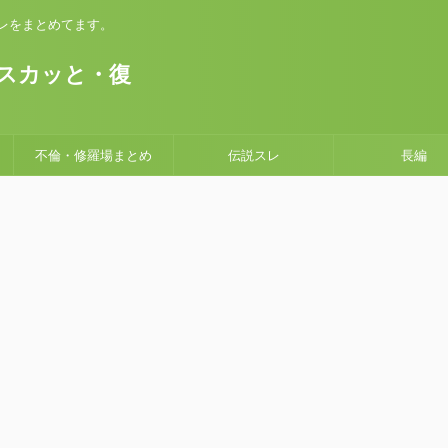
いスレをまとめてます。
。
スカッと・復
不倫・修羅場まとめ
伝説スレ
長編