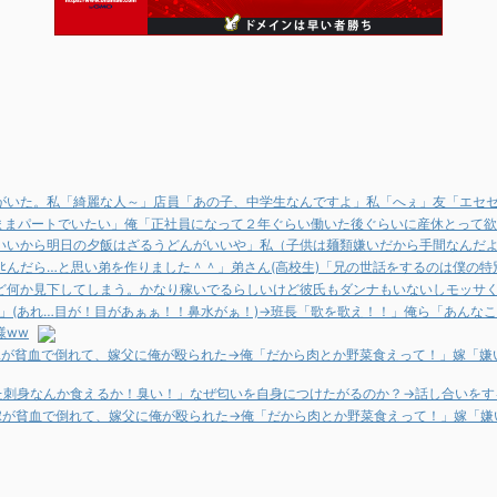
がいた。私「綺麗な人～」店員「あの子、中学生なんですよ」私「へぇ」友「エセ
のままパートでいたい」俺「正社員になって２年ぐらい働いた後ぐらいに産休とって
いいから明日の夕飯はざるうどんがいいや」私（子供は麺類嫌いだから手間なんだよ
ﾋんだら…と思い弟を作りました＾＾」弟さん(高校生)「兄の世話をするのは僕の特
ど何か見下してしまう。かなり稼いでるらしいけど彼氏もダンナもいないしモッサ
？」(あれ…目が！目があぁぁ！！鼻水がぁ！)→班長「歌を歌え！！」俺ら「あんなこ
様ww
嫁が貧血で倒れて、嫁父に俺が殴られた→俺「だから肉とか野菜食えって！」嫁「嫌
いた刺身なんか食えるか！臭い！」なぜ匂いを自身につけたがるのか？→話し合いを
嫁が貧血で倒れて、嫁父に俺が殴られた→俺「だから肉とか野菜食えって！」嫁「嫌