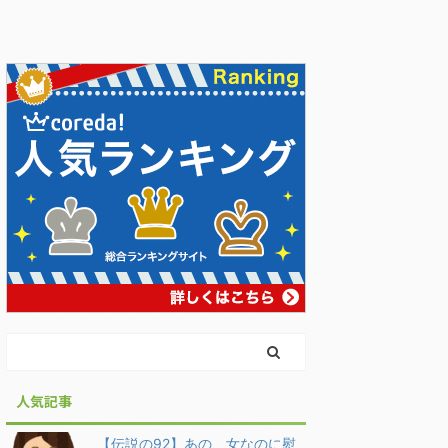
人気記事
【伝説の92】あの、女なのに慰