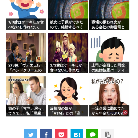
身につけたがるの
「だから肉とか野菜
身につけたがるの
か？→話し合いをす
食えって！」嫁「嫌
か？→話し合いをす
ると、嫁の過去のト
いなものを食べさせ
ると、嫁の過去のト
ラウマがそうさせて
るのはDV」俺「」→
ラウマがそうさせて
1/3嫁はケーキしか食
彼女に子供ができた
職場の嫌われ女が、
いた…
キチ修羅場に。
いた…
べないし作れない。
ので、結婚するべく
ある会社の御曹司と
そのうち嫁が貧血で
相手の親への挨拶を
結婚して寿退社。嫌
倒れて、嫁父に俺が
考えていた。すると
われ女「披露宴に来
殴られた→俺「だか
数日後、知らない番
てね～」同僚達(嫌
ら肉とか野菜食えっ
号から電話が掛かっ
だ…)上司「話し合っ
て！」嫁「嫌いなも
て来て…
て5人は出席しなさ
のを食べさせるのは
い」→とんでもない
DV」俺「」→キチ修
事に…
2/3俺「ヴォエェ!」
3/3嫁はケーキしか
上司が企画した同僚
羅場に。
「ハンドクリームの
食べないし作れな
の結婚披露パーティ
匂いがついた刺身な
い。そのうち嫁が貧
に夫婦で招待され
んか食えるか！臭
血で倒れて、嫁父に
た。当日、会場行っ
い！」なぜ匂いを自
俺が殴られた→俺
たら席がない。何故
身につけたがるの
「だから肉とか野菜
か私達をずーっと睨
か？→話し合いをす
食えって！」嫁「嫌
んでる上司奥…どう
ると、嫁の過去のト
いなものを食べさせ
いう事？？
ラウマがそうさせて
るのはDV」俺「」→
姉の子「ママ、戻っ
反抗期の娘が
一流企業に勤めてた
いた…
キチ修羅場に。
てきて…」私「母親
「ATM」だの「高
から年金たっぷりの
の顔も知らないくせ
卒」だのと言う。中2
ウト、高級車に乗り
に何言ってんの？」
の頃にいきなりグ
ゴルフに旅行と贅沢
→沈黙する姉の子の
レ、悪口や悪態を始
三昧。将来のために
表情が忘れられな
めた。面白いから俺
無駄遣いは控えて欲
い…
も妻も子供以上にグ
しいと言ってやりた