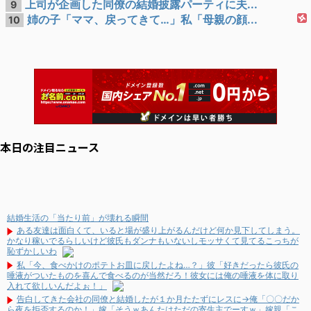
上司が企画した同僚の結婚披露パーティに夫...
9
姉の子「ママ、戻ってきて…」私「母親の顔...
10
本日の注目ニュース
結婚生活の「当たり前」が壊れる瞬間
ある友達は面白くて、いると場が盛り上がるんだけど何か見下してしまう。
かなり稼いでるらしいけど彼氏もダンナもいないしモッサくて見てるこっちが
恥ずかしいわ
私「今、食べかけのポテトお皿に戻したよね…？」彼「好きだったら彼氏の
唾液がついたものを喜んで食べるのが当然だろ！彼女には俺の唾液を体に取り
入れて欲しいんだよぉ！」
告白してきた会社の同僚と結婚したが１か月たたずにレスに→俺「〇〇だか
ら夜を拒否するのか！」嫁「そうｗあんたはただの寄生主でーすｗ」嫁親「こ