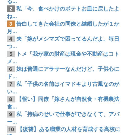
る...
私「今、食べかけのポテトお皿に戻したよ
2
ね...
告白してきた会社の同僚と結婚したが１か
3
月...
夫「嫁がメシマズで困ってるんだよ。毎日
4
つ...
トメ「我が家の財産は現金や不動産はコト
5
メ...
妹は普通にアラサーなんだけど、子供心に
6
ド...
私「子供の名前はイマドキより古風なのが
7
い...
【報い】同僚「嫁さんが自然食・有機農法
8
食...
私「持病のせいで仕事ができなくて、アパ
9
ー...
【復讐】ある職業の人材を育成する高校に
10