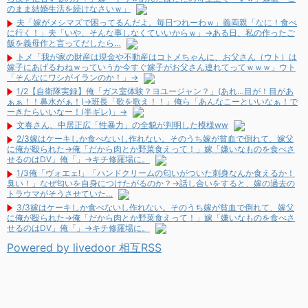
のまま結婚生活を続けなさいｗ」
夫「嫁がメシマズで困ってるんだよ。毎日つれーわｗ」義両親「なに！食べ
に行く！」夫「いや、そんな事しなくていいからｗ」→ある日、私の作ったご
飯を義母作と言ってだしたら…
トメ「我が家の財産は現金や不動産はコトメちゃんに、お父さん（ウト）は
嫁子にあげるわねｗっていうか今すぐ嫁子がお父さん連れてってｗｗｗ」ウト
「そんなにワシがイランのか！」→
1/2【自衛隊実録】俺「ガス室体験？ヨユージャン？」(あれ…目が！目があ
ぁぁ！！鼻水がぁ！)→班長「歌を歌え！！」俺ら「あんなこーといいなぁ！で
ーきたらいいなー！(半ギレ)」→
文春さん、中居正広「性暴力」の全貌が判明した模様ww
2/3嫁はケーキしか食べないし作れない。そのうち嫁が貧血で倒れて、嫁父
に俺が殴られた→俺「だから肉とか野菜食えって！」嫁「嫌いなものを食べさ
せるのはDV」俺「」→キチ修羅場に。
1/3俺「ヴォエェ!」「ハンドクリームの匂いがついた刺身なんか食えるか！
臭い！」なぜ匂いを自身につけたがるのか？→話し合いをすると、嫁の過去の
トラウマがそうさせていた…
3/3嫁はケーキしか食べないし作れない。そのうち嫁が貧血で倒れて、嫁父
に俺が殴られた→俺「だから肉とか野菜食えって！」嫁「嫌いなものを食べさ
せるのはDV」俺「」→キチ修羅場に。
Powered by livedoor 相互RSS