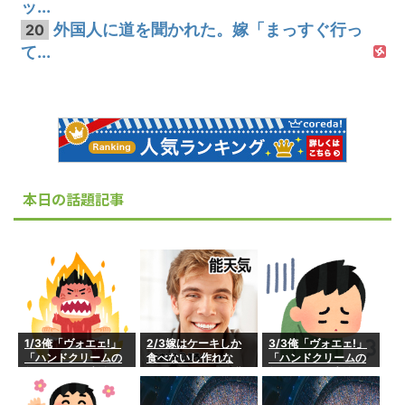
ッ...
外国人に道を聞かれた。嫁「まっすぐ行っ
20
て...
本日の話題記事
1/3俺「ヴォエェ!」
2/3嫁はケーキしか
3/3俺「ヴォエェ!」
「ハンドクリームの
食べないし作れな
「ハンドクリームの
匂いがついた刺身な
い。そのうち嫁が貧
匂いがついた刺身な
んか食えるか！臭
血で倒れて、嫁父に
んか食えるか！臭
い！」なぜ匂いを自
俺が殴られた→俺
い！」なぜ匂いを自