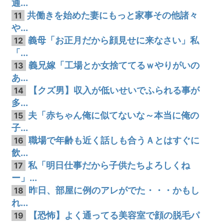
通...
共働きを始めた妻にもっと家事その他諸々
11
や...
義母「お正月だから顔見せに来なさい」私
12
「...
義兄嫁「工場とか女捨ててるｗやりがいの
13
あ...
【クズ男】収入が低いせいでふられる事が
14
多...
夫「赤ちゃん俺に似てないな～本当に俺の
15
子...
職場で年齢も近く話しも合うＡとはすぐに
16
飲...
私「明日仕事だから子供たちよろしくね
17
ー」...
昨日、部屋に例のアレがでた・・・かもし
18
れ...
【恐怖】よく通ってる美容室で顔の脱毛パ
19