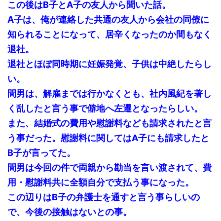
この後はB子とA子の友人から聞いた話。
A子は、俺が連絡した共通の友人から会社の同僚に
知られることになって、居辛くなったのか間もなく
退社。
退社とほぼ同時期に妊娠発覚、子供は中絶したらし
い。
間男は、解雇までは行かなくとも、社内風紀を著し
く乱したと言う事で僻地へ左遷となったらしい。
また、結婚式の費用や慰謝料なども請求されたと言
う事だった。慰謝料に関してはA子にも請求したと
B子が言ってた。
間男は今回の件で両親から勘当を言い渡されて、費
用・慰謝料共に全額自分で支払う事になった。
この辺りはB子の弁護士を通すと言う事らしいの
で、今後の接触はないとの事。