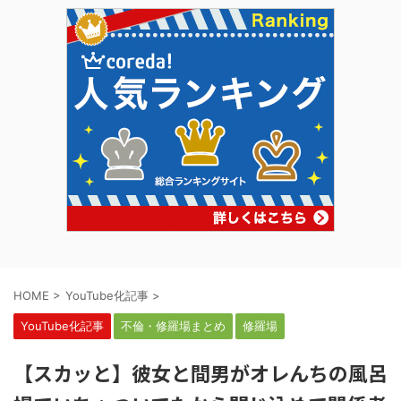
HOME
>
YouTube化記事
>
YouTube化記事
不倫・修羅場まとめ
修羅場
【スカッと】彼女と間男がオレんちの風呂