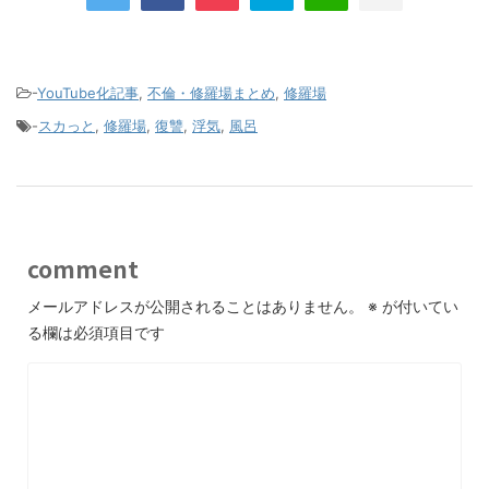
レてみたら…
いんだけどいいかな
-
YouTube化記事
,
不倫・修羅場まとめ
,
修羅場
-
スカっと
,
修羅場
,
復讐
,
浮気
,
風呂
comment
メールアドレスが公開されることはありません。
※
が付いてい
る欄は必須項目です