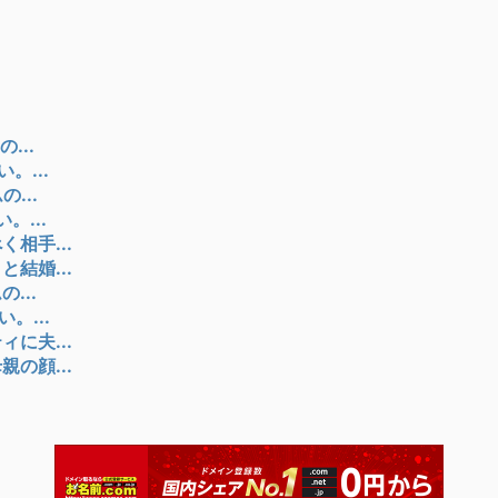
...
。...
...
。...
相手...
結婚...
...
。...
に夫...
の顔...