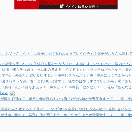
に、お父さん（ウト）は嫁子にあげるわねｗっていうか今すぐ嫁子がお父さん連れ
ャな計画を思いついて子供心を掴むのがうまい。本当にすごいんだけど、脳内どう
」旦那「俺もそう思う」→旦那の考える『イマドキ』がキラキラ系だったから、夫
って辛い…外食とか買い食いすると一晩中ヒスるんだよ」俺「健康によくてよかった
出されそうなの」友「これ(10万)貸すよ。返すのは少しずつでいいから」私「あ
？」(あれ…目が！目があぁぁ！！鼻水がぁ！)→班長「歌を歌え！！」俺ら「あんなこ
様ww
嫁が貧血で倒れて、嫁父に俺が殴られた→俺「だから肉とか野菜食えって！」嫁「嫌
いた刺身なんか食えるか！臭い！」なぜ匂いを自身につけたがるのか？→話し合いを
嫁が貧血で倒れて、嫁父に俺が殴られた→俺「だから肉とか野菜食えって！」嫁「嫌