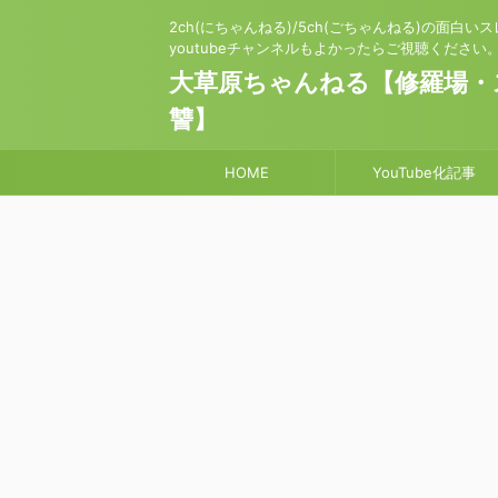
2ch(にちゃんねる)/5ch(ごちゃんねる)の面白
youtubeチャンネルもよかったらご視聴ください
大草原ちゃんねる【修羅場・
讐】
HOME
YouTube化記事