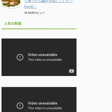
て帰ったら嫁が浮気していた～
Part6～
15.5k件のビュー
人気の動画