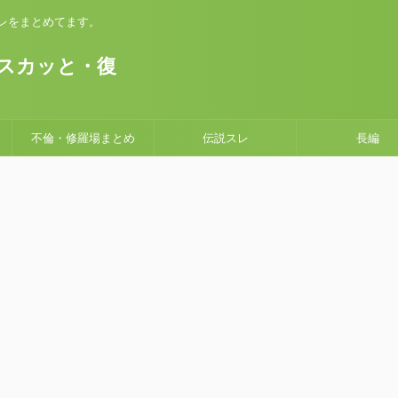
いスレをまとめてます。
。
スカッと・復
不倫・修羅場まとめ
伝説スレ
長編