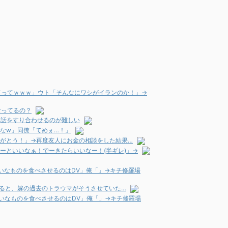
てってｗｗｗ」ウト「そんなにワシがイランのか！」→
なってるの？
と話をすり合わせるのが難しい
なw」同僚「てめぇ…！」
りがとう！」→再度友人にお金の相談をした結果…
ーといいなぁ！でーきたらいいなー！(半ギレ)」→
いなものを食べさせるのはDV」俺「」→キチ修羅場
すると、嫁の過去のトラウマがそうさせていた…
いなものを食べさせるのはDV」俺「」→キチ修羅場