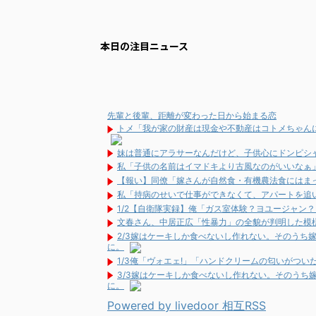
本日の注目ニュース
先輩と後輩、距離が変わった日から始まる恋
トメ「我が家の財産は現金や不動産はコトメちゃん
妹は普通にアラサーなんだけど、子供心にドンピシ
私「子供の名前はイマドキより古風なのがいいなぁ
【報い】同僚「嫁さんが自然食・有機農法食にはま
私「持病のせいで仕事ができなくて、アパートを追い
1/2【自衛隊実録】俺「ガス室体験？ヨユージャン
文春さん、中居正広「性暴力」の全貌が判明した模
2/3嫁はケーキしか食べないし作れない。そのうち
に。
1/3俺「ヴォエェ!」「ハンドクリームの匂いがつ
3/3嫁はケーキしか食べないし作れない。そのうち
に。
Powered by livedoor 相互RSS