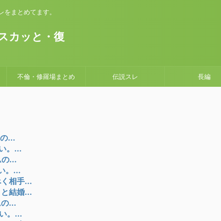
いスレをまとめてます。
。
スカッと・復
不倫・修羅場まとめ
伝説スレ
長編
...
。...
...
。...
相手...
結婚...
...
。...