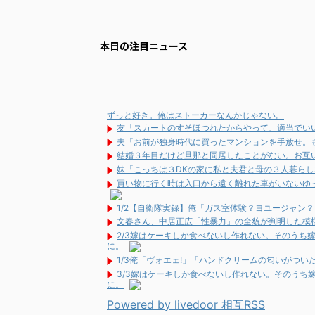
本日の注目ニュース
ずっと好き。俺はストーカーなんかじゃない。
友「スカートのすそほつれたからやって、適当でいいか
夫「お前が独身時代に買ったマンションを手放せ。
結婚３年目だけど旦那と同居したことがない。お互
妹「こっちは３DKの家に私と夫君と母の３人暮ら
買い物に行く時は入口から遠く離れた車がいないゆ
1/2【自衛隊実録】俺「ガス室体験？ヨユージャン
文春さん、中居正広「性暴力」の全貌が判明した模
2/3嫁はケーキしか食べないし作れない。そのうち
に。
1/3俺「ヴォエェ!」「ハンドクリームの匂いがつ
3/3嫁はケーキしか食べないし作れない。そのうち
に。
Powered by livedoor 相互RSS