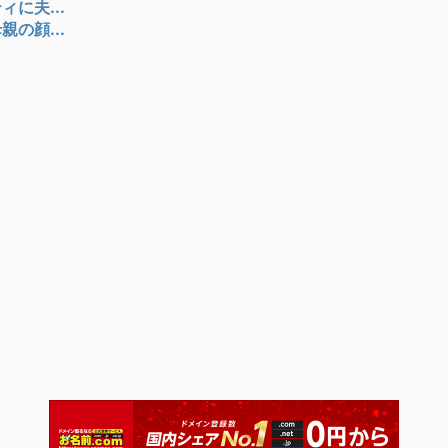
に夫...
の顔...