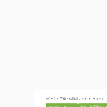
HOME
>
不倫・修羅場まとめ
>
セコケチ
セコケチ・キチママ
不倫・修羅場まと