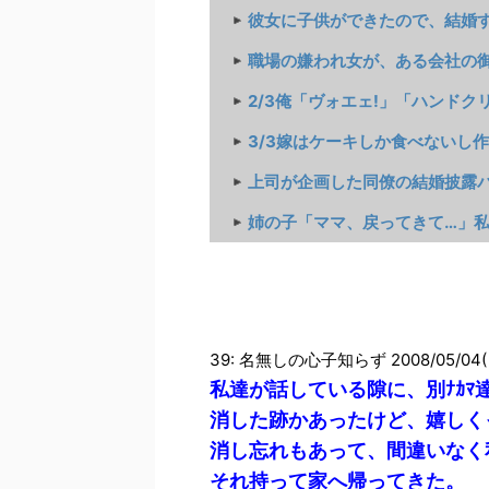
彼女に子供ができたので、結婚する
職場の嫌われ女が、ある会社の御曹
2/3俺「ヴォエェ!」「ハンドクリー
3/3嫁はケーキしか食べないし作れ
上司が企画した同僚の結婚披露パー
姉の子「ママ、戻ってきて…」私「
39: 名無しの心子知らず 2008/05/04(日
私達が話している隙に、別ﾅｶ
消した跡かあったけど、嬉しく
消し忘れもあって、間違いなく
それ持って家へ帰ってきた。