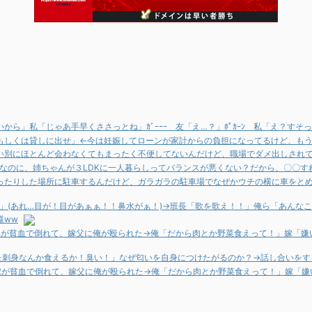
ら」私「じゃあ手早くささっとね」ｶﾞｰｰｰ 友「え…？」ﾎﾟｶｰﾝ 私「え？す
もしくは貸しに出せ」←今は妊娠してローンが家計からの負担になってるけど、も
い別にほとんど会わなくてもまったく不便してないんだけど、職場でダメ出しされ
しなのに、姉ちゃんが３LDKに一人暮らしってバランスが悪くない？だから、〇〇す
ったりした場所に駐車するんだけど、ガラガラの駐車場でなぜかウチの横に車をと
？」(あれ…目が！目があぁぁ！！鼻水がぁ！)→班長「歌を歌え！！」俺ら「あんなこ
様ww
嫁が貧血で倒れて、嫁父に俺が殴られた→俺「だから肉とか野菜食えって！」嫁「嫌
いた刺身なんか食えるか！臭い！」なぜ匂いを自身につけたがるのか？→話し合いを
嫁が貧血で倒れて、嫁父に俺が殴られた→俺「だから肉とか野菜食えって！」嫁「嫌