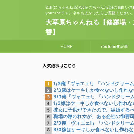
2ch(にちゃんねる)/5ch(ごちゃんねる)の面白
youtubeチャンネルもよかったらご視聴ください
大草原ちゃんねる【修羅場・
讐】
HOME
YouTube化記事
人気記事はこちら
1/3俺「ヴォエェ!」「ハンドクリームの
1
2/3嫁はケーキしか食べないし作れない
2
3/3俺「ヴォエェ!」「ハンドクリームの
3
1/3嫁はケーキしか食べないし作れない
4
彼女に子供ができたので、結婚するべく
5
職場の嫌われ女が、ある会社の御曹司と
6
2/3俺「ヴォエェ!」「ハンドクリームの
7
3/3嫁はケーキしか食べないし作れない
8