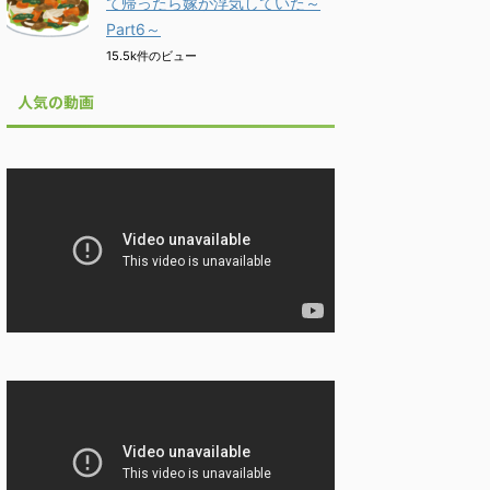
て帰ったら嫁が浮気していた～
Part6～
15.5k件のビュー
人気の動画