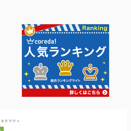
・キチママ
>
め