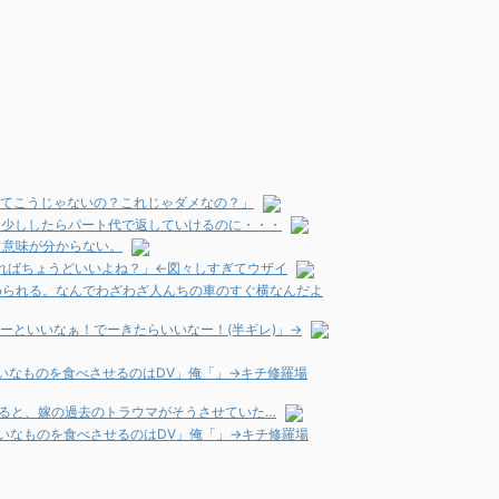
そってこうじゃないの？これじゃダメなの？」
う少ししたらパート代で返していけるのに・・・
て意味が分からない。
ればちょうどいいよね？」←図々しすぎてウザイ
められる。なんでわざわざ人んちの車のすぐ横なんだよ
ーといいなぁ！でーきたらいいなー！(半ギレ)」→
いなものを食べさせるのはDV」俺「」→キチ修羅場
すると、嫁の過去のトラウマがそうさせていた…
いなものを食べさせるのはDV」俺「」→キチ修羅場