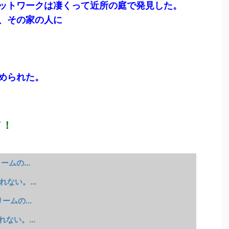
ットワークは凄くって近所の庭で発見した。
、その家の人に
められた。
メ！
ムの...
ない。...
ムの...
ない。...