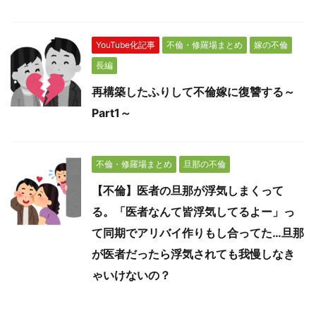
YouTube化記事
不倫・修羅場まとめ
嫁の不倫
長編
再構築したふりして不倫嫁に復讐する～
Part1～
不倫・修羅場まとめ
旦那の不倫
【不倫】医者の旦那が浮気しまくって
る。「医者なんて皆浮気してるよー」っ
て同期でアリバイ作りもし合ってた…旦那
が医者だったら浮気されても我慢しなき
ゃいけないの？