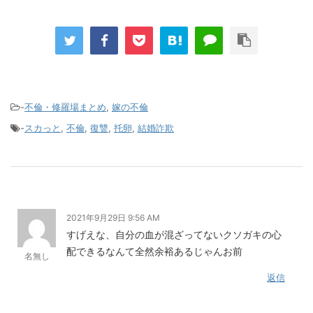
の顔も知らないくせ
卒」だのと言う。中2
ウト、高級車に乗り
に何言ってんの？」
の頃にいきなりグ
ゴルフに旅行と贅沢
→沈黙する姉の子の
レ、悪口や悪態を始
三昧。将来のために
表情が忘れられな
めた。面白いから俺
無駄遣いは控えて欲
い…
も妻も子供以上にグ
しいと言ってやりた
レてみたら…
いんだけどいいかな
-
不倫・修羅場まとめ
,
嫁の不倫
-
スカっと
,
不倫
,
復讐
,
托卵
,
結婚詐欺
2021年9月29日 9:56 AM
すげえな、自分の血が混ざってないクソガキの心
配できるなんて全然余裕あるじゃんお前
名無し
返信