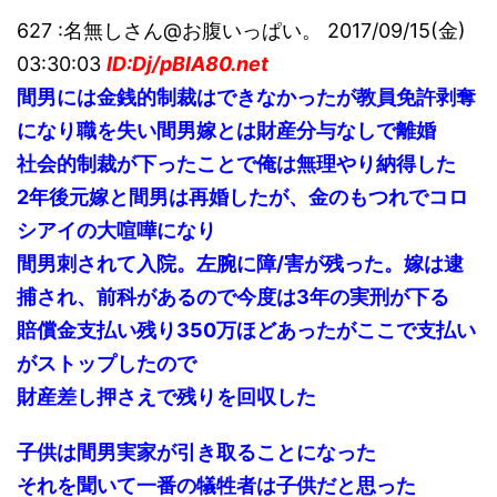
627 :名無しさん@お腹いっぱい。 2017/09/15(金)
03:30:03
ID:Dj/pBlA80.net
間男には金銭的制裁はできなかったが教員免許剥奪
になり職を失い間男嫁とは財産分与なしで離婚
社会的制裁が下ったことで俺は無理やり納得した
2年後元嫁と間男は再婚したが、金のもつれでコロ
シアイの大喧嘩になり
間男刺されて入院。左腕に障/害が残った。嫁は逮
捕され、前科があるので今度は3年の実刑が下る
賠償金支払い残り350万ほどあったがここで支払い
がストップしたので
財産差し押さえで残りを回収した
子供は間男実家が引き取ることになった
それを聞いて一番の犠牲者は子供だと思った