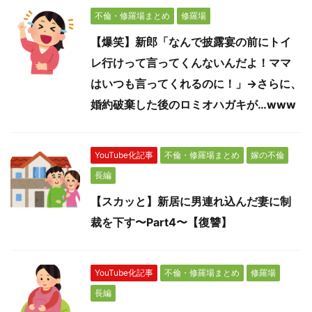
不倫・修羅場まとめ
修羅場
【爆笑】新郎「なんで披露宴の前にトイ
レ行けって言ってくんないんだよ！ママ
はいつも言ってくれるのに！」→さらに、
婚約破棄した後のロミオハガキが…www
YouTube化記事
不倫・修羅場まとめ
嫁の不倫
長編
【スカッと】新居に男連れ込んだ妻に制
裁を下す〜Part4〜【復讐】
YouTube化記事
不倫・修羅場まとめ
修羅場
長編