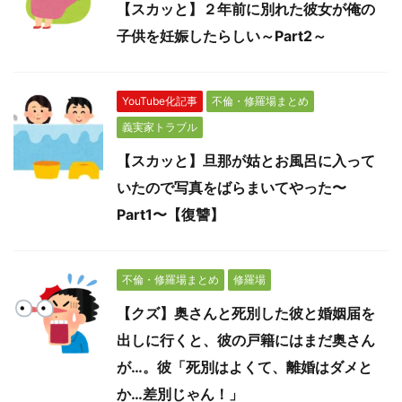
【スカッと】２年前に別れた彼女が俺の
子供を妊娠したらしい～Part2～
YouTube化記事
不倫・修羅場まとめ
義実家トラブル
【スカッと】旦那が姑とお風呂に入って
いたので写真をばらまいてやった〜
Part1〜【復讐】
不倫・修羅場まとめ
修羅場
【クズ】奥さんと死別した彼と婚姻届を
出しに行くと、彼の戸籍にはまだ奥さん
が…。彼「死別はよくて、離婚はダメと
か…差別じゃん！」