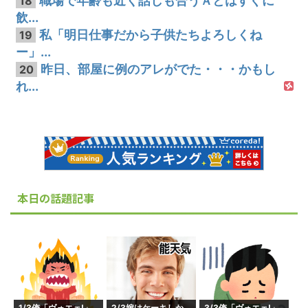
職場で年齢も近く話しも合うＡとはすぐに
18
飲...
私「明日仕事だから子供たちよろしくね
19
ー」...
昨日、部屋に例のアレがでた・・・かもし
20
れ...
本日の話題記事
1/3俺「ヴォエェ!」
2/3嫁はケーキしか
3/3俺「ヴォエェ!」