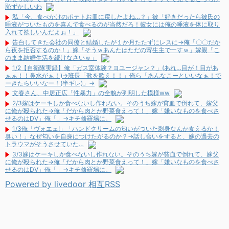
恥ずかしいわ
私「今、食べかけのポテトお皿に戻したよね…？」彼「好きだったら彼氏の
唾液がついたものを喜んで食べるのが当然だろ！彼女には俺の唾液を体に取り
入れて欲しいんだよぉ！」
告白してきた会社の同僚と結婚したが１か月たたずにレスに→俺「〇〇だか
ら夜を拒否するのか！」嫁「そうｗあんたはただの寄生主でーすｗ」嫁親「こ
のまま結婚生活を続けなさいｗ」
1/2【自衛隊実録】俺「ガス室体験？ヨユージャン？」(あれ…目が！目があ
ぁぁ！！鼻水がぁ！)→班長「歌を歌え！！」俺ら「あんなこーといいなぁ！で
ーきたらいいなー！(半ギレ)」→
文春さん、中居正広「性暴力」の全貌が判明した模様ww
2/3嫁はケーキしか食べないし作れない。そのうち嫁が貧血で倒れて、嫁父
に俺が殴られた→俺「だから肉とか野菜食えって！」嫁「嫌いなものを食べさ
せるのはDV」俺「」→キチ修羅場に。
1/3俺「ヴォエェ!」「ハンドクリームの匂いがついた刺身なんか食えるか！
臭い！」なぜ匂いを自身につけたがるのか？→話し合いをすると、嫁の過去の
トラウマがそうさせていた…
3/3嫁はケーキしか食べないし作れない。そのうち嫁が貧血で倒れて、嫁父
に俺が殴られた→俺「だから肉とか野菜食えって！」嫁「嫌いなものを食べさ
せるのはDV」俺「」→キチ修羅場に。
Powered by livedoor 相互RSS