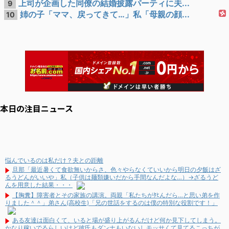
上司が企画した同僚の結婚披露パーティに夫...
9
姉の子「ママ、戻ってきて…」私「母親の顔...
10
本日の注目ニュース
悩んでいるのは私だけ？夫との距離
旦那「最近暑くて食欲無いからさ、色々やらなくていいから明日の夕飯はざ
るうどんがいいや」私（子供は麺類嫌いだから手間なんだよな…）→ざるうど
んを用意した結果・・・
【胸糞】障害者とその家族の講演。両親「私たちがﾀﾋんだら…と思い弟を作
りました＾＾」弟さん(高校生)「兄の世話をするのは僕の特別な役割です！」
ある友達は面白くて、いると場が盛り上がるんだけど何か見下してしまう。
かなり稼いでるらしいけど彼氏もダンナもいないしモッサくて見てるこっちが