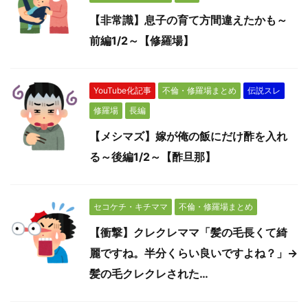
【非常識】息子の育て方間違えたかも～
前編1/2～【修羅場】
YouTube化記事
不倫・修羅場まとめ
伝説スレ
修羅場
長編
【メシマズ】嫁が俺の飯にだけ酢を入れ
る～後編1/2～【酢旦那】
セコケチ・キチママ
不倫・修羅場まとめ
【衝撃】クレクレママ「髪の毛長くて綺
麗ですね。半分くらい良いですよね？」→
髪の毛クレクレされた…