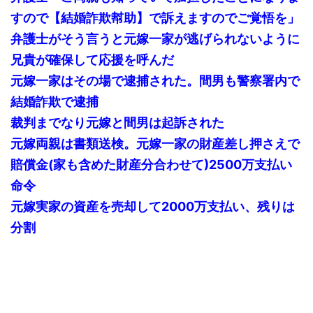
すので【結婚詐欺幇助】で訴えますのでご覚悟を」
弁護士がそう言うと元嫁一家が逃げられないように
兄貴が確保して応援を呼んだ
元嫁一家はその場で逮捕された。間男も警察署内で
結婚詐欺で逮捕
裁判までなり元嫁と間男は起訴された
元嫁両親は書類送検。元嫁一家の財産差し押さえで
賠償金(家も含めた財産分合わせて)2500万支払い
命令
元嫁実家の資産を売却して2000万支払い、残りは
分割