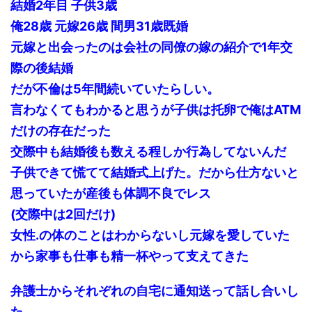
結婚2年目 子供3歳
俺28歳 元嫁26歳 間男31歳既婚
元嫁と出会ったのは会社の同僚の嫁の紹介で1年交
際の後結婚
だが不倫は5年間続いていたらしい。
言わなくてもわかると思うが子供は托卵で俺はATM
だけの存在だった
交際中も結婚後も数える程しか行為してないんだ
子供できて慌てて結婚式上げた。だから仕方ないと
思っていたが産後も体調不良でレス
(交際中は2回だけ)
女性.の体のことはわからないし元嫁を愛していた
から家事も仕事も精一杯やって支えてきた
弁護士からそれぞれの自宅に通知送って話し合いし
た