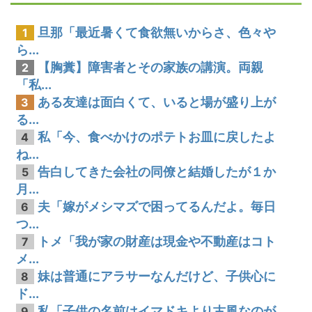
旦那「最近暑くて食欲無いからさ、色々や
1
ら...
【胸糞】障害者とその家族の講演。両親
2
「私...
ある友達は面白くて、いると場が盛り上が
3
る...
私「今、食べかけのポテトお皿に戻したよ
4
ね...
告白してきた会社の同僚と結婚したが１か
5
月...
夫「嫁がメシマズで困ってるんだよ。毎日
6
つ...
トメ「我が家の財産は現金や不動産はコト
7
メ...
妹は普通にアラサーなんだけど、子供心に
8
ド...
私「子供の名前はイマドキより古風なのが
9