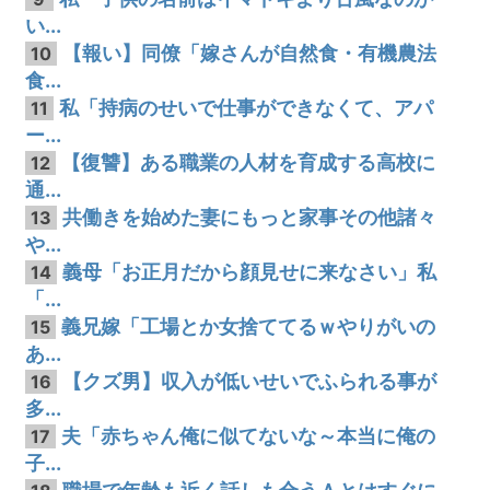
い...
【報い】同僚「嫁さんが自然食・有機農法
10
食...
私「持病のせいで仕事ができなくて、アパ
11
ー...
【復讐】ある職業の人材を育成する高校に
12
通...
共働きを始めた妻にもっと家事その他諸々
13
や...
義母「お正月だから顔見せに来なさい」私
14
「...
義兄嫁「工場とか女捨ててるｗやりがいの
15
あ...
【クズ男】収入が低いせいでふられる事が
16
多...
夫「赤ちゃん俺に似てないな～本当に俺の
17
子...