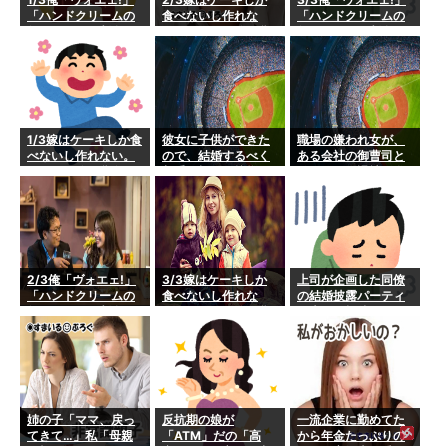
「ハンドクリームの
食べないし作れな
「ハンドクリームの
匂いがついた刺身な
い。そのうち嫁が貧
匂いがついた刺身な
んか食えるか！臭
血で倒れて、嫁父に
んか食えるか！臭
い！」なぜ匂いを自
俺が殴られた→俺
い！」なぜ匂いを自
身につけたがるの
「だから肉とか野菜
身につけたがるの
か？→話し合いをす
食えって！」嫁「嫌
か？→話し合いをす
ると、嫁の過去のト
いなものを食べさせ
ると、嫁の過去のト
ラウマがそうさせて
るのはDV」俺「」→
ラウマがそうさせて
1/3嫁はケーキしか食
彼女に子供ができた
職場の嫌われ女が、
いた…
キチ修羅場に。
いた…
べないし作れない。
ので、結婚するべく
ある会社の御曹司と
そのうち嫁が貧血で
相手の親への挨拶を
結婚して寿退社。嫌
倒れて、嫁父に俺が
考えていた。すると
われ女「披露宴に来
殴られた→俺「だか
数日後、知らない番
てね～」同僚達(嫌
ら肉とか野菜食えっ
号から電話が掛かっ
だ…)上司「話し合っ
て！」嫁「嫌いなも
て来て…
て5人は出席しなさ
のを食べさせるのは
い」→とんでもない
DV」俺「」→キチ修
事に…
2/3俺「ヴォエェ!」
3/3嫁はケーキしか
上司が企画した同僚
羅場に。
「ハンドクリームの
食べないし作れな
の結婚披露パーティ
匂いがついた刺身な
い。そのうち嫁が貧
に夫婦で招待され
んか食えるか！臭
血で倒れて、嫁父に
た。当日、会場行っ
い！」なぜ匂いを自
俺が殴られた→俺
たら席がない。何故
身につけたがるの
「だから肉とか野菜
か私達をずーっと睨
か？→話し合いをす
食えって！」嫁「嫌
んでる上司奥…どう
ると、嫁の過去のト
いなものを食べさせ
いう事？？
ラウマがそうさせて
るのはDV」俺「」→
姉の子「ママ、戻っ
反抗期の娘が
一流企業に勤めてた
いた…
キチ修羅場に。
てきて…」私「母親
「ATM」だの「高
から年金たっぷりの