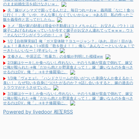
のまま結婚生活を続けなさいｗ」
夫「嫁がメシマズで困ってるんだよ。毎日つれーわｗ」義両親「なに！食べ
に行く！」夫「いや、そんな事しなくていいからｗ」→ある日、私の作ったご
飯を義母作と言ってだしたら…
トメ「我が家の財産は現金や不動産はコトメちゃんに、お父さん（ウト）は
嫁子にあげるわねｗっていうか今すぐ嫁子がお父さん連れてってｗｗｗ」ウト
「そんなにワシがイランのか！」→
1/2【自衛隊実録】俺「ガス室体験？ヨユージャン？」(あれ…目が！目があ
ぁぁ！！鼻水がぁ！)→班長「歌を歌え！！」俺ら「あんなこーといいなぁ！で
ーきたらいいなー！(半ギレ)」→
文春さん、中居正広「性暴力」の全貌が判明した模様ww
2/3嫁はケーキしか食べないし作れない。そのうち嫁が貧血で倒れて、嫁父
に俺が殴られた→俺「だから肉とか野菜食えって！」嫁「嫌いなものを食べさ
せるのはDV」俺「」→キチ修羅場に。
1/3俺「ヴォエェ!」「ハンドクリームの匂いがついた刺身なんか食えるか！
臭い！」なぜ匂いを自身につけたがるのか？→話し合いをすると、嫁の過去の
トラウマがそうさせていた…
3/3嫁はケーキしか食べないし作れない。そのうち嫁が貧血で倒れて、嫁父
に俺が殴られた→俺「だから肉とか野菜食えって！」嫁「嫌いなものを食べさ
せるのはDV」俺「」→キチ修羅場に。
Powered by livedoor 相互RSS