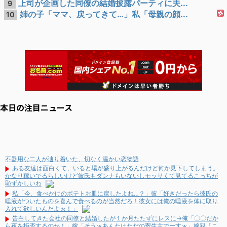
上司が企画した同僚の結婚披露パーティに夫...
9
姉の子「ママ、戻ってきて…」私「母親の顔...
10
本日の注目ニュース
不器用な二人が辿り着いた、切なく温かい恋物語
ある友達は面白くて、いると場が盛り上がるんだけど何か見下してしまう。
かなり稼いでるらしいけど彼氏もダンナもいないしモッサくて見てるこっちが
恥ずかしいわ
私「今、食べかけのポテトお皿に戻したよね…？」彼「好きだったら彼氏の
唾液がついたものを喜んで食べるのが当然だろ！彼女には俺の唾液を体に取り
入れて欲しいんだよぉ！」
告白してきた会社の同僚と結婚したが１か月たたずにレスに→俺「〇〇だか
ら夜を拒否するのか！」嫁「そうｗあんたはただの寄生主でーすｗ」嫁親「こ