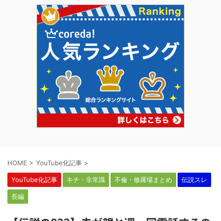
HOME
>
YouTube化記事
>
YouTube化記事
キチ・非常識
不倫・修羅場まとめ
伝説スレ
長編